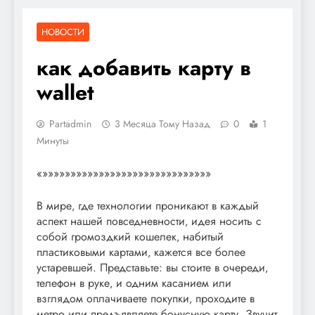
НОВОСТИ
как добавить карту в
wallet
Partadmin
3 Месяца Тому Назад
0
1
Минуты
«»»»»»»»»»»»»»»»»»»»»»»»»»»»»»»
В мире‚ где технологии проникают в каждый
аспект нашей повседневности‚ идея носить с
собой громоздкий кошелек‚ набитый
пластиковыми картами‚ кажется все более
устаревшей. Представьте: вы стоите в очереди‚
телефон в руке‚ и одним касанием или
взглядом оплачиваете покупки‚ проходите в
метро или предъявляете бонусную карту. Звучит