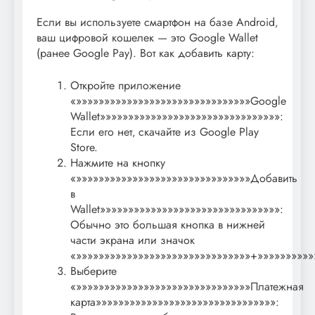
Если вы используете смартфон на базе Android‚
ваш цифровой кошелек — это Google Wallet
(ранее Google Pay). Вот как добавить карту:
Откройте приложение
«»»»»»»»»»»»»»»»»»»»»»»»»»»»»»»»Google
Wallet»»»»»»»»»»»»»»»»»»»»»»»»»»»»»»»»:
Если его нет‚ скачайте из Google Play
Store.
Нажмите на кнопку
«»»»»»»»»»»»»»»»»»»»»»»»»»»»»»»»Добавить
в
Wallet»»»»»»»»»»»»»»»»»»»»»»»»»»»»»»»»:
Обычно это большая кнопка в нижней
части экрана или значок
«»»»»»»»»»»»»»»»»»»»»»»»»»»»»»»»+»»»»»»»»»»
Выберите
«»»»»»»»»»»»»»»»»»»»»»»»»»»»»»»»Платежная
карта»»»»»»»»»»»»»»»»»»»»»»»»»»»»»»»»: