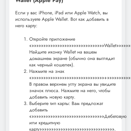
Wallet (Apple Pay)
Если у вас iPhone‚ iPad или Apple Watch‚ вы
используете Apple Wallet. Вот как добавить в
него карту:
Откройте приложение
«»»»»»»»»»»»»»»»»»»»»»»»»»»»»»»»Wallet»»»»»»
Найдите иконку Wallet на вашем
домашнем экране (обычно она выглядит
как черный кошелек).
Нажмите на знак
«»»»»»»»»»»»»»»»»»»»»»»»»»»»»»»»+»»»»»»»»»»
В правом верхнем углу экрана вы увидите
значок плюса. Нажмите на него‚ чтобы
добавить новую карту.
Выберите тип карты: Вам предложат
добавить
«»»»»»»»»»»»»»»»»»»»»»»»»»»»»»»»Дебетовую
или кредитную
карту»»»»»»»»»»»»»»»»»»»»»»»»»»»»»»»»‚