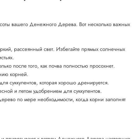
асоты вашего Денежного Дерева. Вот несколько важных
кий, рассеянный свет. Избегайте прямых солнечных
стьях.
лько после того, как почва полностью просохнет.
анию корней.
для суккулентов, которая хорошо дренируется.
сной и летом удобрением для суккулентов.
рево по мере необходимости, когда корни заполнят
и привязывают к ветвям Денежного Дерева настоящие