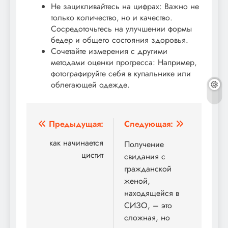
Не зацикливайтесь на цифрах: Важно не
только количество‚ но и качество.
Сосредоточьтесь на улучшении формы
бедер и общего состояния здоровья.
Сочетайте измерения с другими
методами оценки прогресса: Например‚
фотографируйте себя в купальнике или
облегающей одежде.
Навигация
Предыдущая:
Следующая:
по
как начинается
Получение
цистит
свидания с
записям
гражданской
женой,
находящейся в
СИЗО, – это
сложная, но