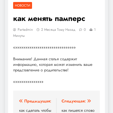
НОВОСТИ
как менять памперс
Partadmin
2 Месяца Тому Назад
0
1
Минуты
«»»»»»»»»»»»»»»»»»»»»»»»»»»»»»»
Внимание! Данная статья содержит
информацию, которая может изменить ваше
представление о родительстве!
«»»»»»»»»»»»»»»
Навигация
Предыдущая:
Следующая:
по
как сделать чтобы
как пишется слово