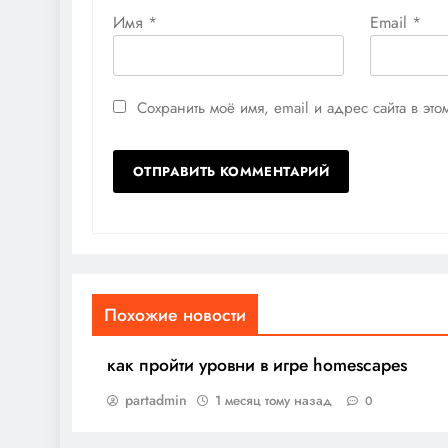
Имя
*
Email
*
Сохранить моё имя, email и адрес сайта в э
Похожие новости
как пройти уровни в игре homescapes
partadmin
1 месяц тому назад
0