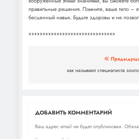
Вооруженные этими знаниями, вы сможете бол
правильные решения. Помните, ваше тело – э
бесценный навык. Будьте здоровы и не позвол
«»»»»»»»»»»»»»»»»»»»»»»»»»»»»»»
Навигация
Предыдуща
по
как называют специалиста зоол
записям
ДОБАВИТЬ КОММЕНТАРИЙ
Ваш адрес email не будет опубликован.
Обяза