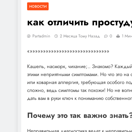
НОВОСТИ
как отличить простуд
Partadmin
2 Месяца Тому Назад
0
1 Мин
«»»»»»»»»»»»»»»»»»»»»»»»»»»»»»»
Кашель, насморк, чихание;.. Знакомо? Каждый
этими неприятными симптомами. Но что это на
или коварная аллергия, требующая особого под
сложно, ведь симптомы так похожи! Но не волн
дать вам в руки ключ к пониманию собственног
Почему это так важно знать
Неправильная диагностика ведет к неправильно