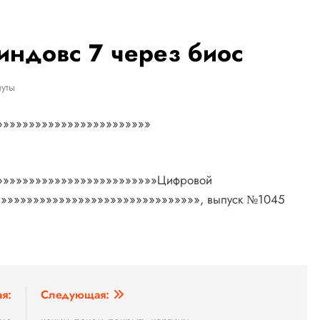
виндовс 7 через биос
уты
»»»»»»»»»»»»»»»»»»»»»»»»
»»»»»»»»»»»»»»»»»»»»»»»»»Цифровой
»»»»»»»»»»»»»»»»»»»»»»»»»»»»»»», выпуск №1045
я:
Следующая: