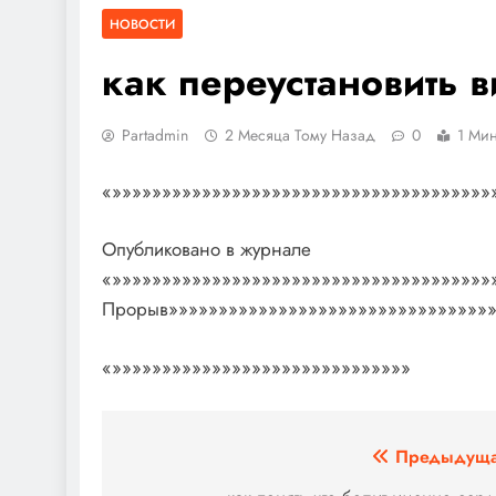
НОВОСТИ
как переустановить 
Partadmin
2 Месяца Тому Назад
0
1 Мин
«»»»»»»»»»»»»»»»»»»»»»»»»»»»»»»»»»»»»»»
Опубликовано в журнале
«»»»»»»»»»»»»»»»»»»»»»»»»»»»»»»»»»»»»»»
Прорыв»»»»»»»»»»»»»»»»»»»»»»»»»»»»»»»»»
«»»»»»»»»»»»»»»»»»»»»»»»»»»»»»»
Навигация
Предыдуща