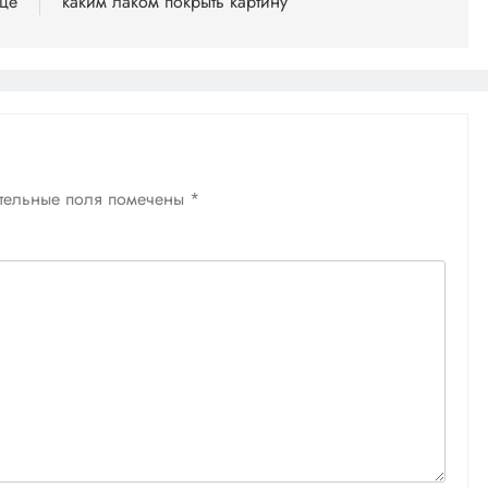
дце
каким лаком покрыть картину
тельные поля помечены
*