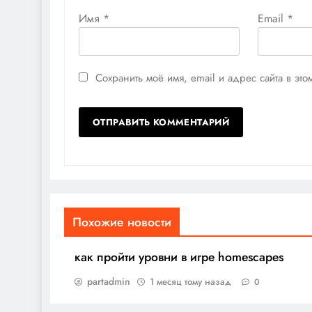
Имя
*
Email
*
Сохранить моё имя, email и адрес сайта в э
Похожие новости
как пройти уровни в игре homescapes
partadmin
1 месяц тому назад
0