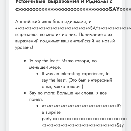
Устойчивые Выражения и Идиомы с
«»»»»»»»»»»»»»»»»»»»»»»»»»»»»»»»SAY»»»»
Английский язык богат идиомами, и
«»»»»»»»»»»»»»»»»»»»»»»»»»»»»»»»SAY»»»»»»»»»»»»»»
встречается во многих из них. Понимание этих
выражений поднимет ваш английский на новый
уровень!
To say the least: Мягко говоря, по
меньшей мере.
It was an interesting experience, to
say the least. (Это был интересный
опыт, мягко говоря.)
Say no more: Больше ни слова, я все
понял.
«»»»»»»»»»»»»»»»»»»»»»»»»»»»»»»»It’s
a surprise
party.»»»»»»»»»»»»»»»»»»»»»»»»»»»»»»»»
«»»»»»»»»»»»»»»»»»»»»»»»»»»»»»»»Say