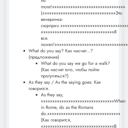
no
more!»»»»»»»»»»»»»»»»»»»»»»»»»»»»»»»»
(«»»»»»»»»»»»»»»»»»»»»»»»»»»»»»»»Это
вечеринка-
сюрприз.»»»»»»»»»»»»»»»»»»»»»»»»»»»»»
«»»»»»»»»»»»»»»»»»»»»»»»»»»»»»»»Я
все
понял!»»»»»»»»»»»»»»»»»»»»»»»»»»»»»»»»
What do you say? Как насчет…?
(предложение)
What do you say we go for a walk?
(Как насчет того, чтобы пойти
прогуляться?)
As they say / As the saying goes: Как
говорится.
As they say,
«»»»»»»»»»»»»»»»»»»»»»»»»»»»»»»»When
in Rome, do as the Romans
do.»»»»»»»»»»»»»»»»»»»»»»»»»»»»»»»»
(Как говорится,
«»»»»»»»»»»»»»»»»»»»»»»»»»»»»»»»В