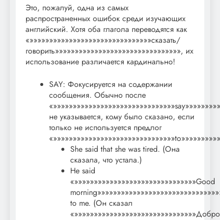
Это, пожалуй, одна из самых
распространенных ошибок среди изучающих
английский. Хотя оба глагола переводятся как
«»»»»»»»»»»»»»»»»»»»»»»»»»»»»»»»сказать/
говорить»»»»»»»»»»»»»»»»»»»»»»»»»»»»»»»», их
использование различается кардинально!
SAY: Фокусируется на содержании
сообщения. Обычно после
«»»»»»»»»»»»»»»»»»»»»»»»»»»»»»»»say»»»»»»»»
не указывается, кому было сказано, если
только не используется предлог
«»»»»»»»»»»»»»»»»»»»»»»»»»»»»»»»to»»»»»»»»»
She said that she was tired. (Она
сказала, что устала.)
He said
«»»»»»»»»»»»»»»»»»»»»»»»»»»»»»»»Good
morning»»»»»»»»»»»»»»»»»»»»»»»»»»»»»»»
to me. (Он сказал
«»»»»»»»»»»»»»»»»»»»»»»»»»»»»»»»Добро