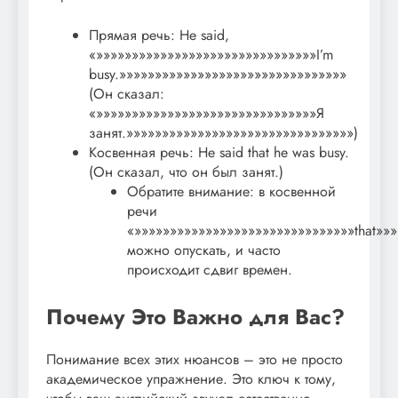
Прямая речь: He said,
«»»»»»»»»»»»»»»»»»»»»»»»»»»»»»»»I’m
busy.»»»»»»»»»»»»»»»»»»»»»»»»»»»»»»»»
(Он сказал:
«»»»»»»»»»»»»»»»»»»»»»»»»»»»»»»»Я
занят.»»»»»»»»»»»»»»»»»»»»»»»»»»»»»»»»)
Косвенная речь: He said that he was busy.
(Он сказал, что он был занят.)
Обратите внимание: в косвенной
речи
«»»»»»»»»»»»»»»»»»»»»»»»»»»»»»»»that»»
можно опускать, и часто
происходит сдвиг времен.
Почему Это Важно для Вас?
Понимание всех этих нюансов – это не просто
академическое упражнение. Это ключ к тому,