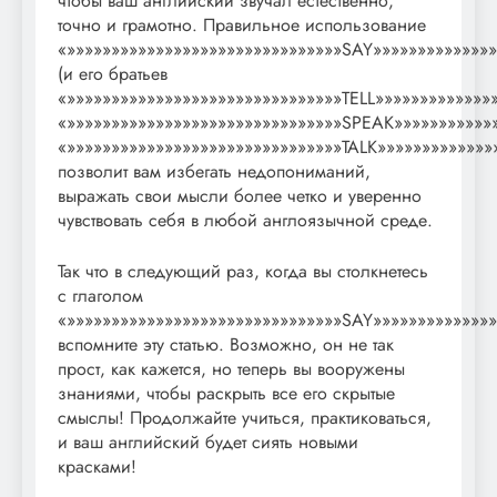
чтобы ваш английский звучал естественно,
точно и грамотно. Правильное использование
«»»»»»»»»»»»»»»»»»»»»»»»»»»»»»»»SAY»»»»»»»»»»»»»»
(и его братьев
«»»»»»»»»»»»»»»»»»»»»»»»»»»»»»»»TELL»»»»»»»»»»»»»
«»»»»»»»»»»»»»»»»»»»»»»»»»»»»»»»SPEAK»»»»»»»»»»»»
«»»»»»»»»»»»»»»»»»»»»»»»»»»»»»»»TALK»»»»»»»»»»»»»
позволит вам избегать недопониманий,
выражать свои мысли более четко и уверенно
чувствовать себя в любой англоязычной среде.
Так что в следующий раз, когда вы столкнетесь
с глаголом
«»»»»»»»»»»»»»»»»»»»»»»»»»»»»»»»SAY»»»»»»»»»»»»»»
вспомните эту статью. Возможно, он не так
прост, как кажется, но теперь вы вооружены
знаниями, чтобы раскрыть все его скрытые
смыслы! Продолжайте учиться, практиковаться,
и ваш английский будет сиять новыми
красками!