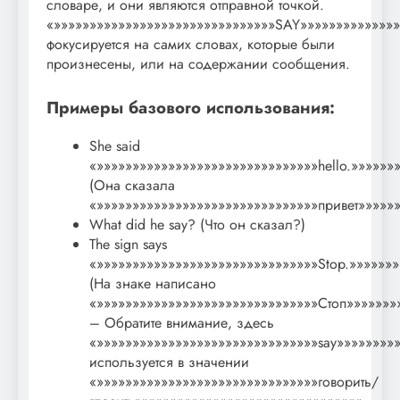
словаре, и они являются отправной точкой.
«»»»»»»»»»»»»»»»»»»»»»»»»»»»»»»»SAY»»»»»»»»»»»»»»
фокусируется на самих словах, которые были
произнесены, или на содержании сообщения.
Примеры базового использования:
She said
«»»»»»»»»»»»»»»»»»»»»»»»»»»»»»»»hello.»»»»»»
(Она сказала
«»»»»»»»»»»»»»»»»»»»»»»»»»»»»»»»привет»»»»»»
What did he say? (Что он сказал?)
The sign says
«»»»»»»»»»»»»»»»»»»»»»»»»»»»»»»»Stop.»»»»»»
(На знаке написано
«»»»»»»»»»»»»»»»»»»»»»»»»»»»»»»»Стоп»»»»»»»
– Обратите внимание, здесь
«»»»»»»»»»»»»»»»»»»»»»»»»»»»»»»»say»»»»»»»»
используется в значении
«»»»»»»»»»»»»»»»»»»»»»»»»»»»»»»»говорить/