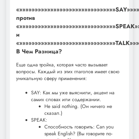
«»»»»»»»»»»»»»»»»»»»»»»»»»»»»»»»SAY»»»»
против
«»»»»»»»»»»»»»»»»»»»»»»»»»»»»»»»SPEAK»
и
«»»»»»»»»»»»»»»»»»»»»»»»»»»»»»»»TALK»»»
В Чем Разница?
Еще одна тройка, которая часто вызывает
вопросы. Каждый из этих глаголов имеет свою
уникальную сферу применения:
SAY: Как мы уже выяснили, акцент на
самих словах или содержании.
He said nothing. (Он ничего не
сказал.)
SPEAK:
Способность говорить: Can you
speak English? (Вы говорите по-