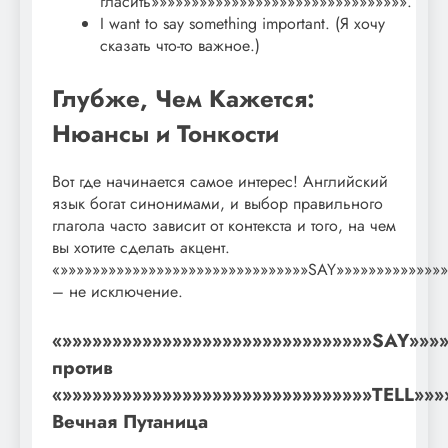
гласить»»»»»»»»»»»»»»»»»»»»»»»»»»»»»»»».
I want to say something important. (Я хочу
сказать что-то важное.)
Глубже, Чем Кажется:
Нюансы и Тонкости
Вот где начинается самое интерес! Английский
язык богат синонимами, и выбор правильного
глагола часто зависит от контекста и того, на чем
вы хотите сделать акцент.
«»»»»»»»»»»»»»»»»»»»»»»»»»»»»»»»SAY»»»»»»»»»»»»»»
– не исключение.
«»»»»»»»»»»»»»»»»»»»»»»»»»»»»»»»SAY»»»»
против
«»»»»»»»»»»»»»»»»»»»»»»»»»»»»»»»TELL»»»
Вечная Путаница