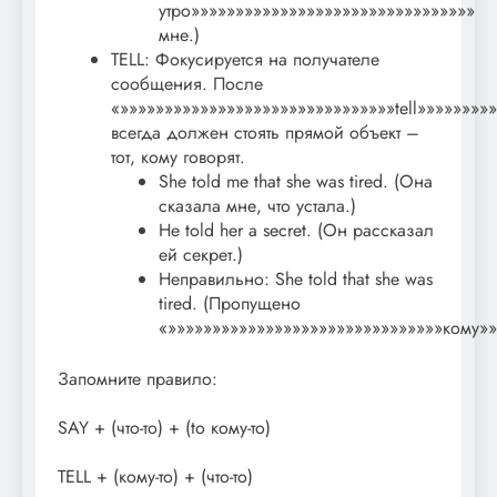
утро»»»»»»»»»»»»»»»»»»»»»»»»»»»»»»»»
мне.)
TELL: Фокусируется на получателе
сообщения. После
«»»»»»»»»»»»»»»»»»»»»»»»»»»»»»»»tell»»»»»»»»
всегда должен стоять прямой объект –
тот, кому говорят.
She told me that she was tired. (Она
сказала мне, что устала.)
He told her a secret. (Он рассказал
ей секрет.)
Неправильно: She told that she was
tired. (Пропущено
«»»»»»»»»»»»»»»»»»»»»»»»»»»»»»»»кому»»
Запомните правило:
SAY + (что-то) + (to кому-то)
TELL + (кому-то) + (что-то)