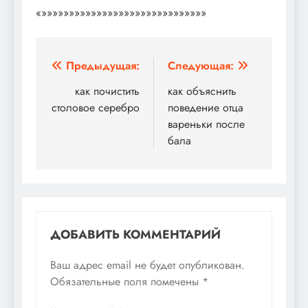
«»»»»»»»»»»»»»»»»»»»»»»»»»»»»»»
Навигация
Предыдущая:
Следующая:
по
как почистить
как объяснить
столовое серебро
поведение отца
записям
вареньки после
бала
ДОБАВИТЬ КОММЕНТАРИЙ
Ваш адрес email не будет опубликован.
Обязательные поля помечены
*