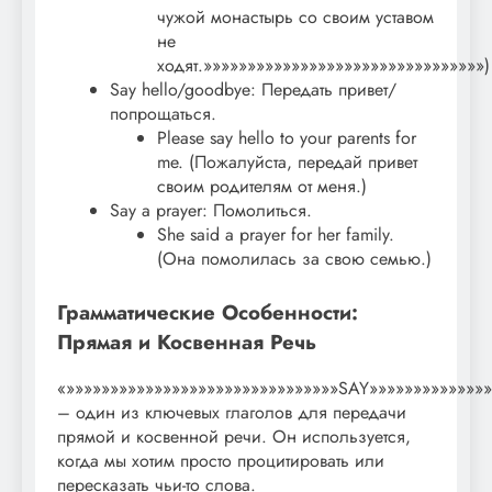
чужой монастырь со своим уставом
не
ходят.»»»»»»»»»»»»»»»»»»»»»»»»»»»»»»»»)
Say hello/goodbye: Передать привет/
попрощаться.
Please say hello to your parents for
me. (Пожалуйста, передай привет
своим родителям от меня.)
Say a prayer: Помолиться.
She said a prayer for her family.
(Она помолилась за свою семью.)
Грамматические Особенности:
Прямая и Косвенная Речь
«»»»»»»»»»»»»»»»»»»»»»»»»»»»»»»»SAY»»»»»»»»»»»»»»
– один из ключевых глаголов для передачи
прямой и косвенной речи. Он используется,
когда мы хотим просто процитировать или
пересказать чьи-то слова.