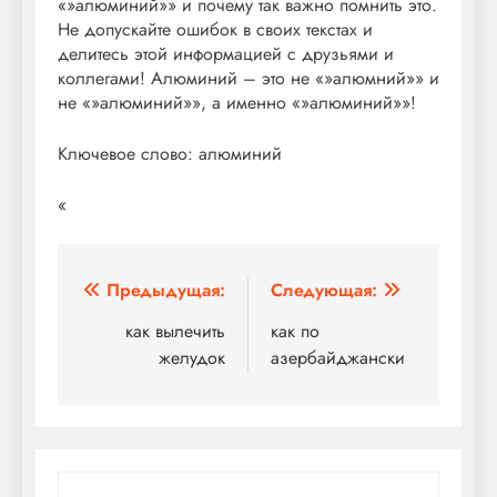
«»алюминий»» и почему так важно помнить это.
Не допускайте ошибок в своих текстах и
делитесь этой информацией с друзьями и
коллегами! Алюминий – это не «»алюмний»» и
не «»алюминий»», а именно «»алюминий»»!
Ключевое слово: алюминий
«
Навигация
Предыдущая:
Следующая:
по
как вылечить
как по
желудок
азербайджански
записям