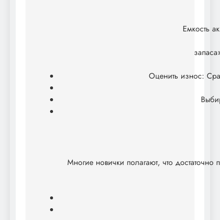
Емкость а
запаса
Оценить износ: Сра
Выбир
Многие новички полагают, что достаточно п