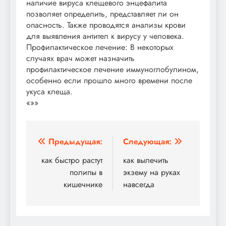
наличие вируса клещевого энцефалита
позволяет определить, представляет ли он
опасность. Также проводятся анализы крови
для выявления антител к вирусу у человека.
Профилактическое лечение: В некоторых
случаях врач может назначить
профилактическое лечение иммуноглобулином,
особенно если прошло много времени после
укуса клеща.
«»»
Навигация
Предыдущая:
Следующая:
по
как быстро растут
как вылечить
полипы в
экзему на руках
записям
кишечнике
навсегда