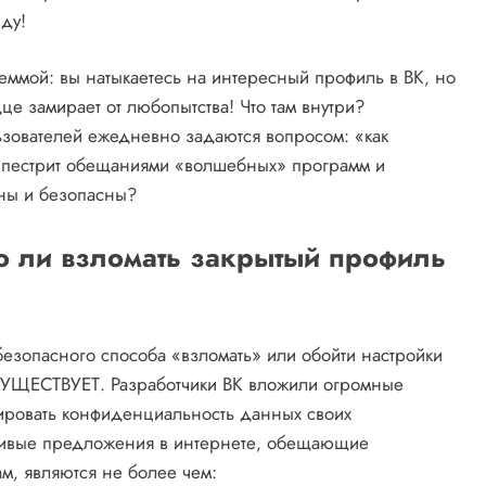
вду!
леммой: вы натыкаетесь на интересный профиль в ВК‚ но
е замирает от любопытства! Что там внутри?
зователей ежедневно задаются вопросом: «как
т пестрит обещаниями «волшебных» программ и
ьны и безопасны?
 ли взломать закрытый профиль
безопасного способа «взломать» или обойти настройки
 СУЩЕСТВУЕТ. Разработчики ВК вложили огромные
тировать конфиденциальность данных своих
анчивые предложения в интернете‚ обещающие
м‚ являются не более чем: