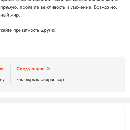
напрямую‚ проявите вежливость и уважение. Возможно‚
ьный мир.
жайте приватность других!
я:
Следующая:
ину
как открыть физраствор