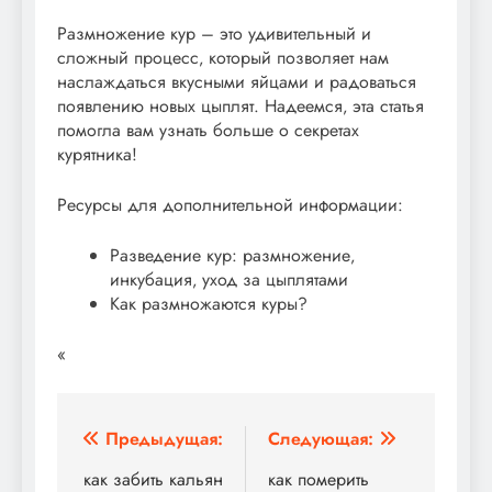
Размножение кур – это удивительный и
сложный процесс‚ который позволяет нам
наслаждаться вкусными яйцами и радоваться
появлению новых цыплят. Надеемся‚ эта статья
помогла вам узнать больше о секретах
курятника!
Ресурсы для дополнительной информации:
Разведение кур: размножение‚
инкубация‚ уход за цыплятами
Как размножаются куры?
«
Навигация
Предыдущая:
Следующая:
по
как забить кальян
как померить