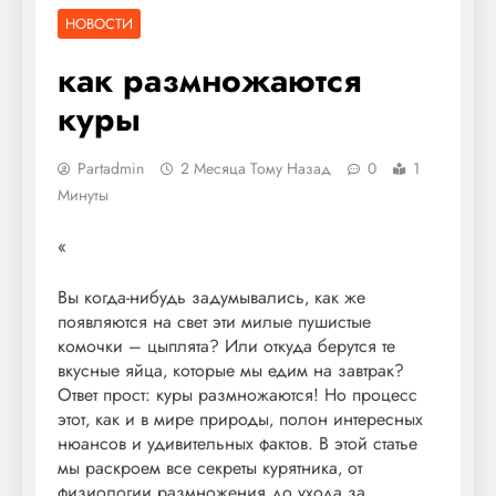
НОВОСТИ
как размножаются
куры
Partadmin
2 Месяца Тому Назад
0
1
Минуты
«
Вы когда-нибудь задумывались‚ как же
появляются на свет эти милые пушистые
комочки – цыплята? Или откуда берутся те
вкусные яйца‚ которые мы едим на завтрак?
Ответ прост: куры размножаются! Но процесс
этот‚ как и в мире природы‚ полон интересных
нюансов и удивительных фактов. В этой статье
мы раскроем все секреты курятника‚ от
физиологии размножения до ухода за