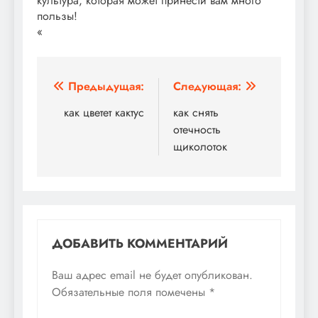
культура, которая может принести вам много
пользы!
«
Навигация
Предыдущая:
Следующая:
по
как цветет кактус
как снять
отечность
записям
щиколоток
ДОБАВИТЬ КОММЕНТАРИЙ
Ваш адрес email не будет опубликован.
Обязательные поля помечены
*