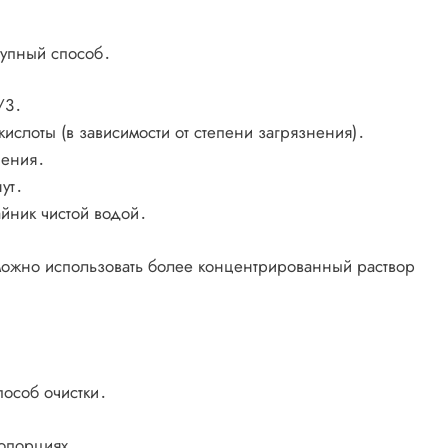
тупный способ․
/3․
ислоты (в зависимости от степени загрязнения)․
пения․
ут․
айник чистой водой․
ожно использовать более концентрированный раствор
пособ очистки․
ропорциях․