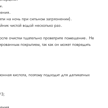
м․
пения․
(или на ночь при сильном загрязнении)․
айник чистой водой несколько раз․
 после очистки тщательно проветрите помещение․ Не
лированным покрытием, так как он может повредить
монная кислота, поэтому подходит для деликатных
/3;
пения․