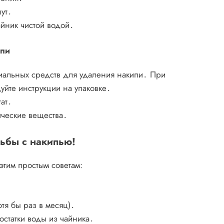
ут․
айник чистой водой․
ипи
иальных средств для удаления накипи․ При
уйте инструкции на упаковке․
ат․
ические вещества․
ьбы с накипью!
этим простым советам:
тя бы раз в месяц)․
остатки воды из чайника․