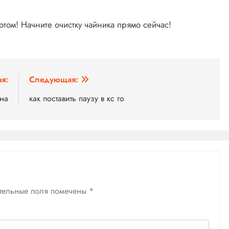
отом! Начните очистку чайника прямо сейчас!
я:
Следующая:
она
как поставить паузу в кс го
тельные поля помечены
*