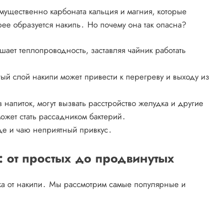
мущественно карбоната кальция и магния, которые
рее образуется накипь․ Но почему она так опасна?
ает теплопроводность, заставляя чайник работать
ый слой накипи может привести к перегреву и выходу из
 напиток, могут вызвать расстройство желудка и другие
ожет стать рассадником бактерий․
де и чаю неприятный привкус․
 от простых до продвинутых
ка от накипи․ Мы рассмотрим самые популярные и