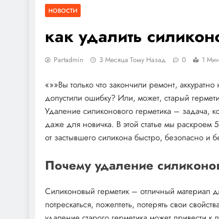
НОВОСТИ
как удалить силикон
Partadmin
3 Месяца Тому Назад
0
1 Мин
«»»Вы только что закончили ремонт, аккуратно
допустили ошибку? Или, может, старый гермети
Удаление силиконового герметика – задача, к
даже для новичка. В этой статье мы раскроем 
от застывшего силикона быстро, безопасно и 
Почему удаление силиконов
Силиконовый герметик – отличный материал д
потрескаться, пожелтеть, потерять свои свойс
удаление старого герметика может привести к