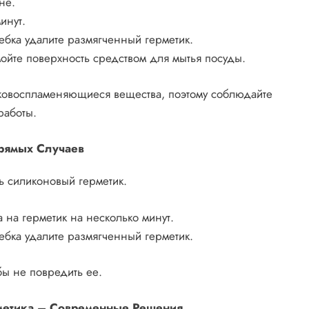
не.
инут.
бка удалите размягченный герметик.
йте поверхность средством для мытья посуды.
ковоспламеняющиеся вещества, поэтому соблюдайте
работы.
прямых Случаев
ь силиконовый герметик.
 на герметик на несколько минут.
бка удалите размягченный герметик.
бы не повредить ее.
метика – Современные Решения