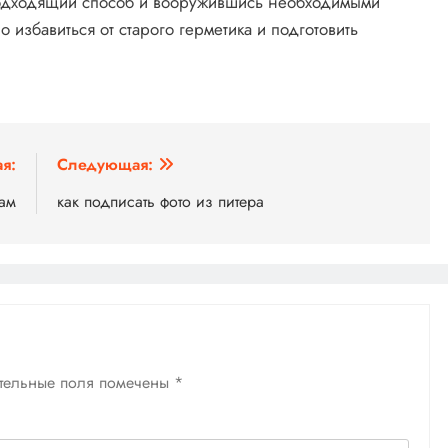
одходящий способ и вооружившись необходимыми
 избавиться от старого герметика и подготовить
я:
Следующая:
рам
как подписать фото из питера
тельные поля помечены
*