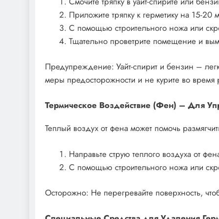
Смочите тряпку в уайт-спирите или бензи
Приложите тряпку к герметику на 15-20 м
С помощью строительного ножа или скре
Тщательно проветрите помещение и вымо
Предупреждение: Уайт-спирит и бензин – лег
меры предосторожности и не курите во время 
Термическое Воздействие (Фен) – Для У
Теплый воздух от фена может помочь размягчит
Направьте струю теплого воздуха от фена
С помощью строительного ножа или скре
Осторожно: Не перегревайте поверхность, что
Специальные Средства для Удаления Гер