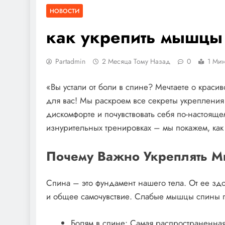
НОВОСТИ
как укрепить мышцы
Partadmin
2 Месяца Тому Назад
0
1 Мин
«Вы устали от боли в спине? Мечтаете о красив
для вас! Мы раскроем все секреты укрепления
дискомфорте и почувствовать себя по-настоящ
изнурительных тренировках – мы покажем, как
Почему Важно Укреплять 
Спина – это фундамент нашего тела. От ее зд
и общее самочувствие. Слабые мышцы спины п
Болям в спине: Самая распространенная