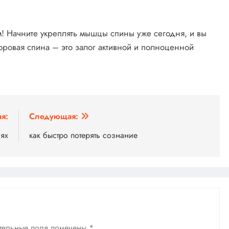
м! Начните укреплять мышцы спины уже сегодня, и вы
оровая спина – это залог активной и полноценной
я:
Следующая:
иях
как быстро потерять сознание
тельные поля помечены
*