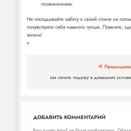
позвоночника.
Не откладывайте заботу о своей спине на пото
почувствуете себя намного лучше. Помните, зд
жизни!
«
Навигация
Предыдуща
по
как лечить подагру в домашних услов
записям
ДОБАВИТЬ КОММЕНТАРИЙ
Ваш адрес email не будет опубликован.
Обяза