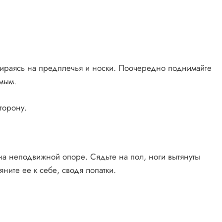
пираясь на предплечья и носки. Поочередно поднимайте
ямым.
торону.
 на неподвижной опоре. Сядьте на пол, ноги вытянуты
яните ее к себе, сводя лопатки.