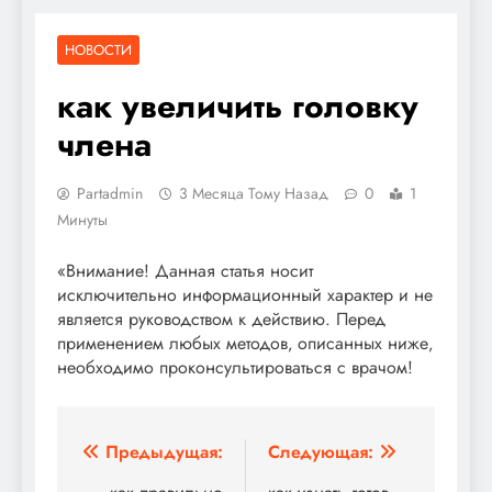
НОВОСТИ
как увеличить головку
члена
Partadmin
3 Месяца Тому Назад
0
1
Минуты
«Внимание! Данная статья носит
исключительно информационный характер и не
является руководством к действию. Перед
применением любых методов‚ описанных ниже‚
необходимо проконсультироваться с врачом!
Навигация
Предыдущая:
Следующая: