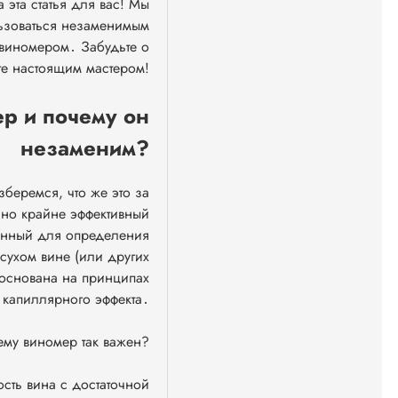
 эта статья для вас! Мы
ьзоваться незаменимым
виномером․ Забудьте о
те настоящим мастером!
ер и почему он
незаменим?
зберемся, что же это за
 но крайне эффективный
енный для определения
 сухом вине (или других
 основана на принципах
 капиллярного эффекта․
му виномер так важен?
ость вина с достаточной