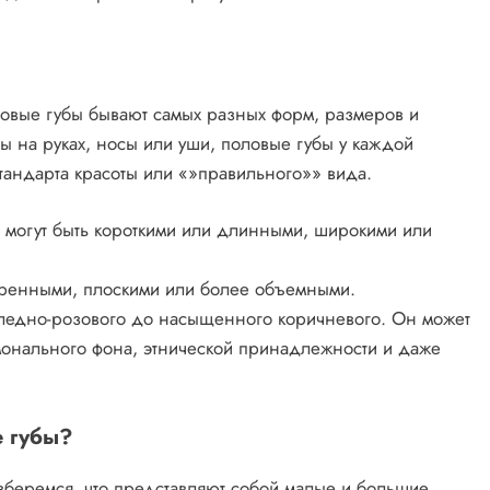
ловые губы бывают самых разных форм, размеров и
ы на руках, носы или уши, половые губы у каждой
тандарта красоты или «»правильного»» вида.
 могут быть короткими или длинными, широкими или
стренными, плоскими или более объемными.
 бледно-розового до насыщенного коричневого. Он может
рмонального фона, этнической принадлежности и даже
е губы?
зберемся, что представляют собой малые и большие