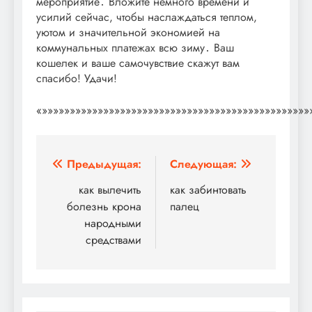
мероприятие․ Вложите немного времени и
усилий сейчас, чтобы наслаждаться теплом,
уютом и значительной экономией на
коммунальных платежах всю зиму․ Ваш
кошелек и ваше самочувствие скажут вам
спасибо! Удачи!
«»»»»»»»»»»»»»»»»»»»»»»»»»»»»»»»»»»»»»»»»»»»»»»»»
Навигация
Предыдущая:
Следующая:
по
как вылечить
как забинтовать
болезнь крона
палец
записям
народными
средствами