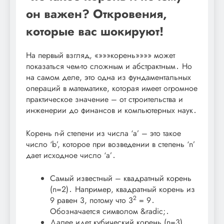
он важен? Откровения,
которые вас шокируют!
На первый взгляд, «»»»корень»»»» может
показаться чем-то сложным и абстрактным․ Но
на самом деле, это одна из фундаментальных
операций в математике, которая имеет огромное
практическое значение – от строительства и
инженерии до финансов и компьютерных наук․
Корень n-й степени из числа ‘a’ – это такое
число ‘b’, которое при возведении в степень ‘n’
дает исходное число ‘a’․
Самый известный – квадратный корень
(n=2)․ Например, квадратный корень из
2
9 равен 3, потому что 3
= 9․
Обозначается символом &radic;․
Далее идет кубический корень (n=3)․