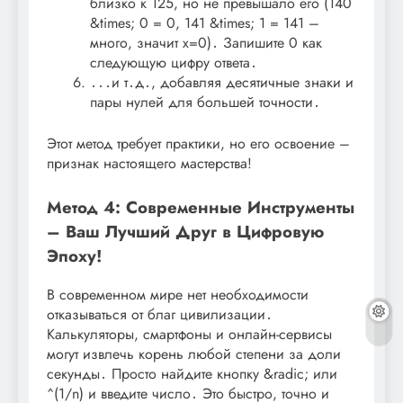
близко к 125, но не превышало его (140
&times; 0 = 0, 141 &times; 1 = 141 –
много, значит x=0)․ Запишите 0 как
следующую цифру ответа․
․․․и т․д․, добавляя десятичные знаки и
пары нулей для большей точности․
Этот метод требует практики, но его освоение –
признак настоящего мастерства!
Метод 4: Современные Инструменты
– Ваш Лучший Друг в Цифровую
Эпоху!
В современном мире нет необходимости
отказываться от благ цивилизации․
Калькуляторы, смартфоны и онлайн-сервисы
могут извлечь корень любой степени за доли
секунды․ Просто найдите кнопку &radic; или
^(1/n) и введите число․ Это быстро, точно и