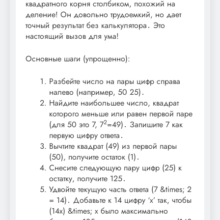
квадратного корня столбиком, похожий на
деление! Он довольно трудоемкий, но дает
точный результат без калькулятора․ Это
настоящий вызов для ума!
Основные шаги (упрощенно):
Разбейте число на пары цифр справа
налево (например, 50 25)․
Найдите наибольшее число, квадрат
которого меньше или равен первой паре
2
(для 50 это 7, 7
=49)․ Запишите 7 как
первую цифру ответа․
Вычтите квадрат (49) из первой пары
(50), получите остаток (1)․
Снесите следующую пару цифр (25) к
остатку, получите 125․
Удвойте текущую часть ответа (7 &times; 2
= 14)․ Добавьте к 14 цифру ‘x’ так, чтобы
(14x) &times; x было максимально