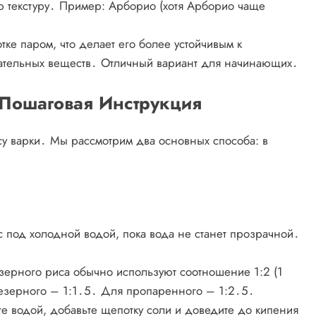
ю текстуру․ Пример: Арборио (хотя Арборио чаще
ке паром, что делает его более устойчивым к
ательных веществ․ Отличный вариант для начинающих․
 Пошаговая Инструкция
у варки․ Мы рассмотрим два основных способа: в
 под холодной водой, пока вода не станет прозрачной․
ерного риса обычно используют соотношение 1:2 (1
незерного – 1:1․5․ Для пропаренного – 1:2․5․
те водой, добавьте щепотку соли и доведите до кипения