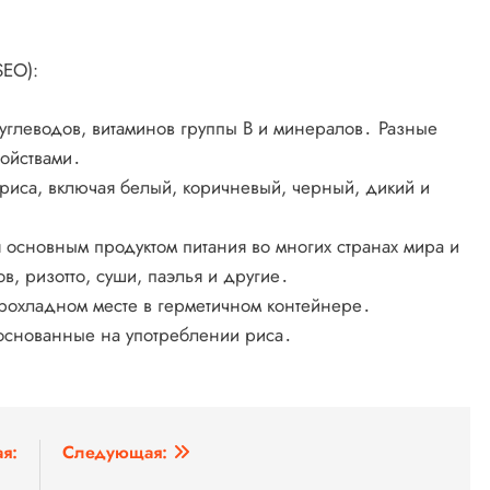
SEO):
 углеводов, витаминов группы B и минералов․ Разные
войствами․
 риса, включая белый, коричневый, черный, дикий и
 основным продуктом питания во многих странах мира и
ов, ризотто, суши, паэлья и другие․
 прохладном месте в герметичном контейнере․
 основанные на употреблении риса․
я:
Следующая: