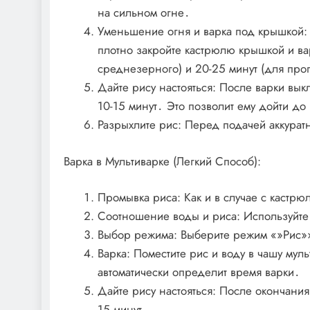
на сильном огне․
Уменьшение огня и варка под крышкой: 
плотно закройте кастрюлю крышкой и вар
среднезерного) и 20-25 минут (для про
Дайте рису настояться: После варки вык
10-15 минут․ Это позволит ему дойти до 
Разрыхлите рис: Перед подачей аккурат
Варка в Мультиварке (Легкий Способ):
Промывка риса: Как и в случае с кастрю
Соотношение воды и риса: Используйте 
Выбор режима: Выберите режим «»Рис»»
Варка: Поместите рис и воду в чашу мул
автоматически определит время варки․
Дайте рису настояться: После окончания
15 минут․