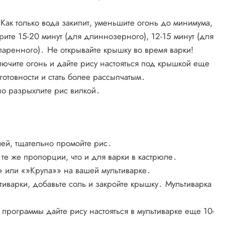
Как только вода закипит, уменьшите огонь до минимума,
ите 15-20 минут (для длиннозерного), 12-15 минут (для
паренного)․ Не открывайте крышку во время варки!
лючите огонь и дайте рису настояться под крышкой еще
готовности и стать более рассыпчатым․
но разрыхлите рис вилкой․
лей, тщательно промойте рис․
те же пропорции, что и для варки в кастрюле․
 или «»Крупа»» на вашей мультиварке․
ьтиварки, добавьте соль и закройте крышку․ Мультиварка
 программы дайте рису настояться в мультиварке еще 10-