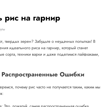
ь рис на гарнир
уты
от, твердых зерен? Забудьте о неудачных попытках! В
ления идеального риса на гарнир, который станет
е сорта, техники варки и даже поделимся лайфхаками,
? Распространенные Ошибки
ремся, почему рис часто не получается таким, каким мы
в:
: Это, пожалуй, самая распространенная ошибка․