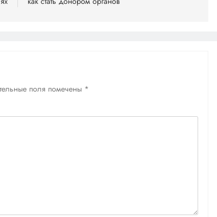
иях
как стать донором органов
тельные поля помечены
*