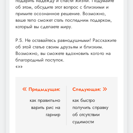
подарить надежду и спасти жизни. Подумайте
об этом, обсудите этот вопрос с близкими и
примите осознанное решение. Возможно,
ваше тело сможет стать последним подарком,
который вы сделаете миру.
P.S. Не оставайтесь равнодушными! Расскажите
об этой статье своим друзьям и близким.
Возможно, вы сможете вдохновить кого-то на
благородный поступок.
«»»
Навигация
Предыдущая:
Следующая:
по
как правильно
как быстро
варить рис на
получить справку
записям
гарнир
об отсутствии
судимости