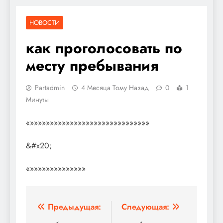
НОВОСТИ
как проголосовать по
месту пребывания
Partadmin
4 Месяца Тому Назад
0
1
Минуты
«»»»»»»»»»»»»»»»»»»»»»»»»»»»»»»
&#x20;
«»»»»»»»»»»»»»»
Навигация
Предыдущая:
Следующая: