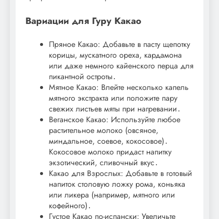
Вариации для Гуру Какао
Пряное Какао: Добавьте в пасту щепотку
корицы, мускатного ореха, кардамона
или даже немного кайенского перца для
пикантной остроты․
Мятное Какао: Влейте несколько капель
мятного экстракта или положите пару
свежих листьев мяты при нагревании․
Веганское Какао: Используйте любое
растительное молоко (овсяное,
миндальное, соевое, кокосовое)․
Кокосовое молоко придаст напитку
экзотический, сливочный вкус․
Какао для Взрослых: Добавьте в готовый
напиток столовую ложку рома, коньяка
или ликера (например, мятного или
кофейного)․
Густое Какао по-испански: Увеличьте