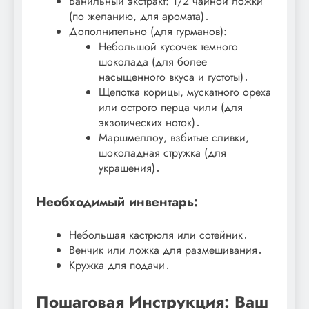
Ванильный экстракт: 1/2 чайной ложки
(по желанию, для аромата)․
Дополнительно (для гурманов):
Небольшой кусочек темного
шоколада (для более
насыщенного вкуса и густоты)․
Щепотка корицы, мускатного ореха
или острого перца чили (для
экзотических ноток)․
Маршмеллоу, взбитые сливки,
шоколадная стружка (для
украшения)․
Необходимый инвентарь:
Небольшая кастрюля или сотейник․
Венчик или ложка для размешивания․
Кружка для подачи․
Пошаговая Инструкция: Ваш